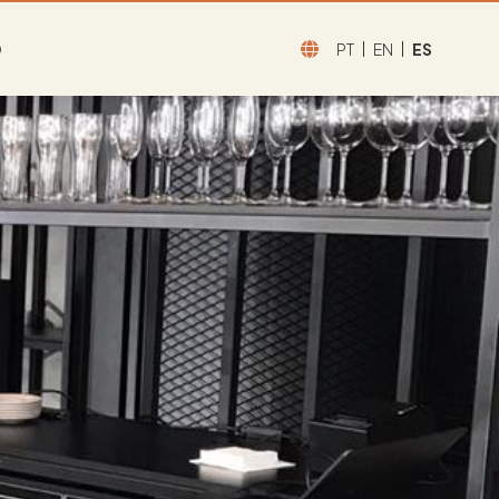
O
PT
EN
ES