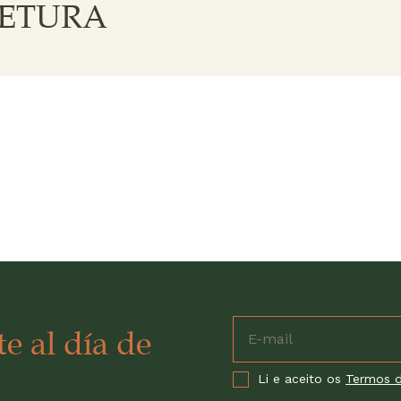
TETURA
e al día de
Li e aceito os
Termos d